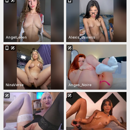
AngelLeeen
Alexis_daviess
NinaVerse
Anges_Noire