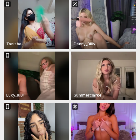
Tanisha-1
Danny_Billy
Lucy_lu01
Summerclarke