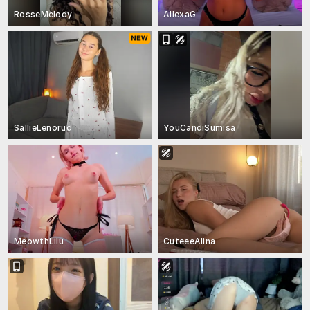
RosseMelody
AllexaG
SallieLenorud
YouCandiSumisa
MeowthLilu
CuteeeAlina