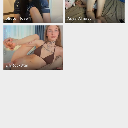
ohuton_love
Asya_Almost
EllyRockStar