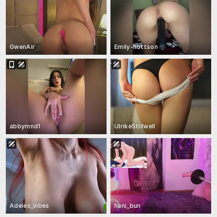
GwenAir
Emily-hottson
abbymnd1
UlrikeStillwell
Adeles_vibes
hani_bun