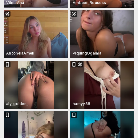
VilmaAna
Ambeer_Rousess
AntonelaAmeli
PiquingOgalala
aly_golden_
hamyy88