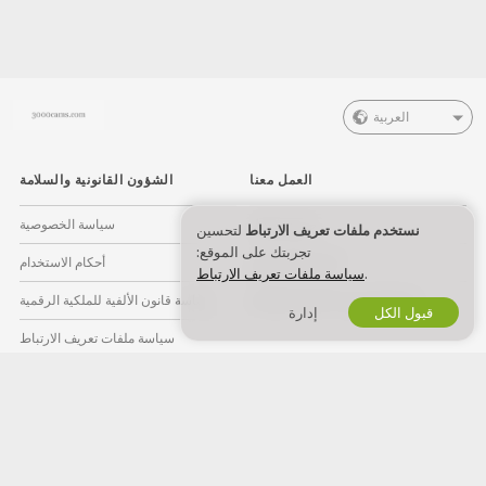
العربية
العمل معنا
الشؤون القانونية والسلامة
صيري موديل
سياسة الخصوصية
نستخدم ملفات تعريف الارتباط
لتحسين
تجربتك على الموقع:
اشتراك الاستوديو
أحكام الاستخدام
.
سياسة ملفات تعريف الارتباط
برنامج التسويق بالعمولة للويبكام
سياسة قانون الألفية للملكية الرقمية
قبول الكل
إدارة
سياسة ملفات تعريف الارتباط
دليل الرقابة الأبوية
مساعدة لمناهضة العبودية
المساعدة
&
الدعم