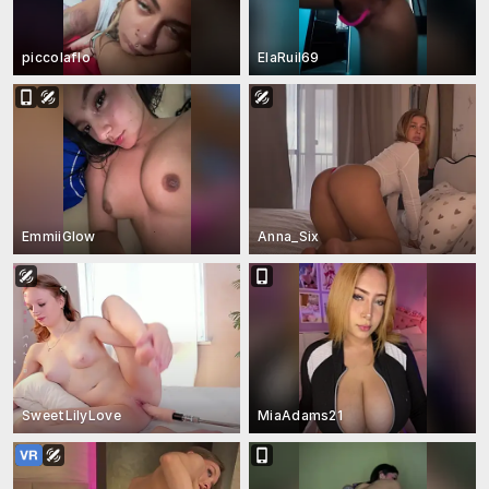
piccolaflo
ElaRuil69
EmmiiGlow
Anna_Six
SweetLilyLove
MiaAdams21